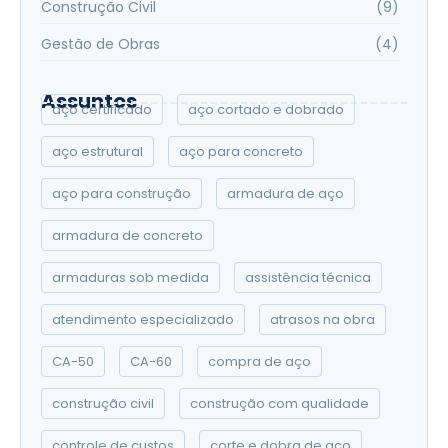
Construção Civil
(9)
Gestão de Obras
(4)
Assuntos
aço certificado
aço cortado e dobrado
aço estrutural
aço para concreto
aço para construção
armadura de aço
armadura de concreto
armaduras sob medida
assistência técnica
atendimento especializado
atrasos na obra
CA-50
CA-60
compra de aço
construção civil
construção com qualidade
controle de custos
corte e dobra de aço