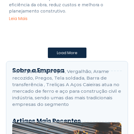
eficiência da obra, reduz custos e melhora o
planejamento construtivo.
Leia Mais
Load More
Sobre a Empresa
Ferro para construção, Vergalhão, Arame
recozido, Pregos, Tela soldada, Barra de
transferência , Treliças A Aços Caieiras atua no
mercado de ferro e aço para construção civil e
indústria, sendo umas das mais tradicionais
empresas do segmento
Artigos Mais Recentes